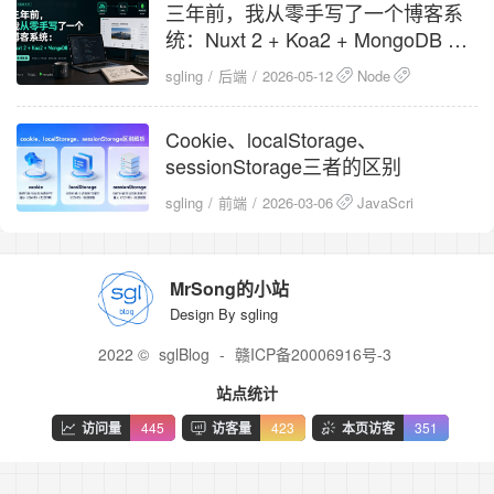
三年前，我从零手写了一个博客系
统：Nuxt 2 + Koa2 + MongoDB 全
栈复盘
sgling
后端
2026-05-12
Node
Nuxt
Vue
Cookie、localStorage、
sessionStorage三者的区别
sgling
前端
2026-03-06
JavaScript
MrSong的小站
Design By sgling
2022 ©
sglBlog
-
赣ICP备20006916号-3
站点统计
访问量
445
访客量
423
本页访客
351